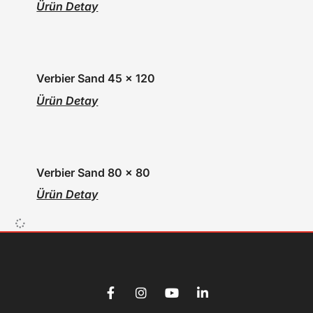
Ürün Detay
Verbier Sand 45 x 120
Ürün Detay
Verbier Sand 80 x 80
Ürün Detay
F
I
Y
L
a
n
o
i