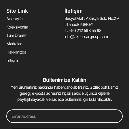
c
s
u
n
e
t
t
k
Site Link
İletişim
b
a
u
e
o
g
b
d
Beşyol Mah. Akasya Sok. No:29
Anasayfa
o
r
e
i
Istanbul/TURKEY
k
a
n
Koleksiyonlar
T: +90 212 598 55 98
-
m
-
Tüm Ürünler
info@aksesuargroup.com
f
i
n
Markalar
Hakkımızda
İletişim
Bültenimize Katılın
Yeni ürünlerimiz hakkında haberdar olabilirsiniz. Gizlilik politikamız
gereği, e-posta adresiniz hiçbir şekilde üçüncü kişilerle
paylaşılmayacak ve sadece bültenimiz için kullanılacaktır.
Email