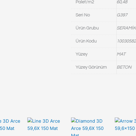
Palet/m2
60,48
Seri No
G397
Ürün Grubu
SERAMİK
Ürün Kodu
10030582
Yüzey
MAT
Yüzey Görünüm
BETON