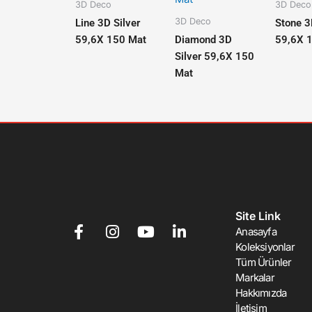
3D Deco
3D Deco
3D Deco
Line 3D Silver
Stone 3
59,6X 150 Mat
Diamond 3D
59,6X 
Silver 59,6X 150
Mat
Site Link
F
I
Y
L
Anasayfa
a
n
o
i
Koleksiyonlar
c
s
u
n
Tüm Ürünler
e
t
t
k
Markalar
b
a
u
e
Hakkımızda
o
g
b
d
İletişim