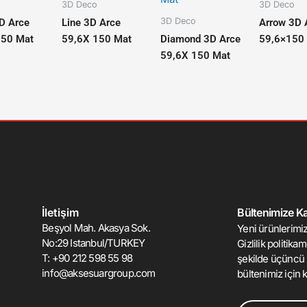
3D Deco
3D Deco
3D Deco
D Arce
Line 3D Arce
Arrow 3D 
150 Mat
59,6X 150 Mat
Diamond 3D Arce
59,6×150
59,6X 150 Mat
İletişim
Bültenimize Kat
Beşyol Mah. Akasya Sok.
Yeni ürünlerimiz
No:29 Istanbul/TURKEY
Gizlilik politika
T: +90 212 598 55 98
şekilde üçüncü 
info@aksesuargroup.com
bültenimiz için k
Email