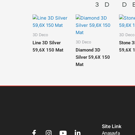
3D D
3D Deco
3D Deco
3D Deco
Line 3D Silver
Stone 3
59,6X 150 Mat
Diamond 3D
59,6X 
Silver 59,6X 150
Mat
Site Link
F
I
Y
L
Anasayfa