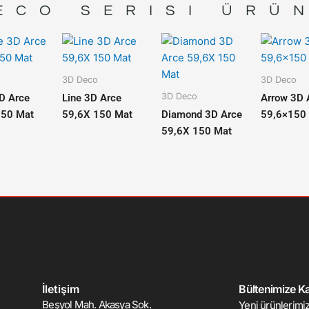
ECO
SERISI ÜRÜ
3D Deco
3D Deco
3D Deco
D Arce
Line 3D Arce
Arrow 3D 
150 Mat
59,6X 150 Mat
Diamond 3D Arce
59,6×150
59,6X 150 Mat
İletişim
Bültenimize Kat
Beşyol Mah. Akasya Sok.
Yeni ürünlerimiz