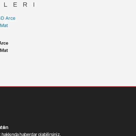
NLERI
Arce
 Mat
ılın
 hakkında haberdar olabilirsiniz.