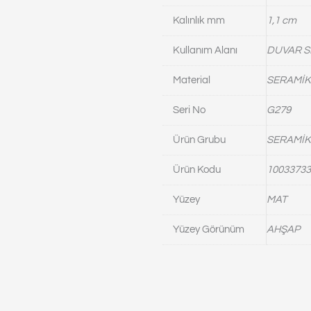
Kalınlık mm
1,1 cm
Kullanım Alanı
DUVAR S
Material
SERAMİK
Seri No
G279
Ürün Grubu
SERAMİK
Ürün Kodu
10033733
Yüzey
MAT
Yüzey Görünüm
AHŞAP