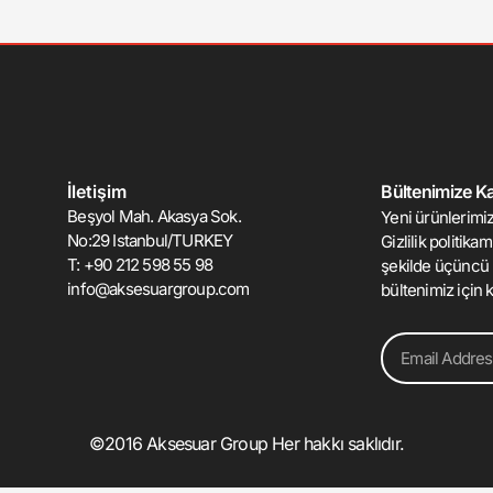
İletişim
Bültenimize Kat
Beşyol Mah. Akasya Sok.
Yeni ürünlerimiz
No:29 Istanbul/TURKEY
Gizlilik politika
T: +90 212 598 55 98
şekilde üçüncü 
info@aksesuargroup.com
bültenimiz için k
Email
©2016 Aksesuar Group Her hakkı saklıdır.