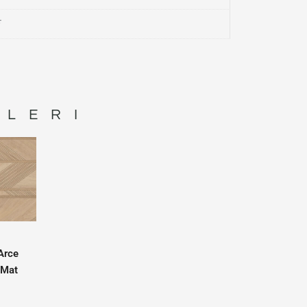
NLERI
Arce
 Mat