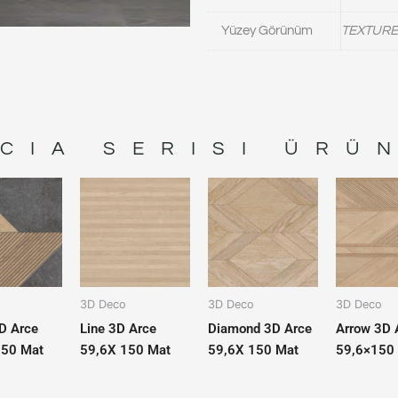
Yüzey Görünüm
TEXTURE
CIA
SERISI ÜRÜ
3D Deco
3D Deco
3D Deco
D Arce
Line 3D Arce
Diamond 3D Arce
Arrow 3D 
150 Mat
59,6X 150 Mat
59,6X 150 Mat
59,6×150