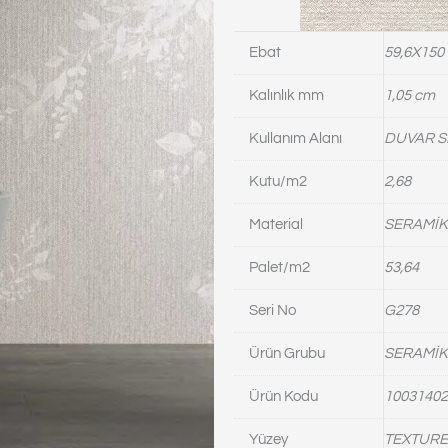
Ebat
59,6X150
Kalınlık mm
1,05 cm
Kullanım Alanı
DUVAR S
Kutu/m2
2,68
Material
SERAMİK
Palet/m2
53,64
Seri No
G278
Ürün Grubu
SERAMİK
Ürün Kodu
10031402
Yüzey
TEXTURE