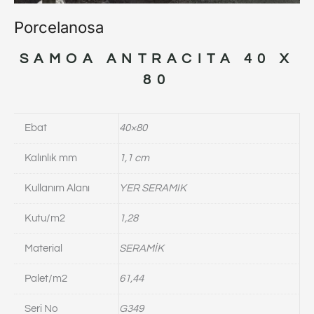
Porcelanosa
SAMOA ANTRACITA 40 X
80
Ebat
40×80
Kalınlık mm
1,1 cm
Kullanım Alanı
YER SERAMIK
Kutu/m2
1,28
Material
SERAMİK
Palet/m2
61,44
Seri No
G349