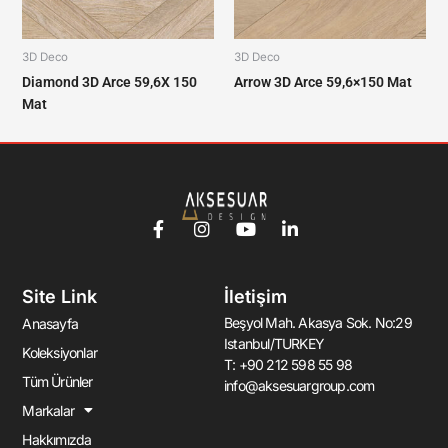
3D Deco
3D Deco
Diamond 3D Arce 59,6X 150
Arrow 3D Arce 59,6×150 Mat
Mat
F
I
Y
L
a
n
o
i
c
s
u
n
e
t
t
k
Site Link
İletişim
b
a
u
e
o
g
b
d
Beşyol Mah. Akasya Sok. No:29
Anasayfa
o
r
e
i
Istanbul/TURKEY
k
a
n
Koleksiyonlar
T: +90 212 598 55 98
-
m
-
Tüm Ürünler
info@aksesuargroup.com
f
i
n
Markalar
Hakkımızda