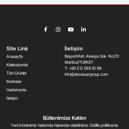
F
I
Y
L
a
n
o
i
c
s
u
n
e
t
t
k
Site Link
İletişim
b
a
u
e
o
g
b
d
Beşyol Mah. Akasya Sok. No:29
Anasayfa
o
r
e
i
Istanbul/TURKEY
k
a
n
Koleksiyonlar
T: +90 212 598 55 98
-
m
-
Tüm Ürünler
info@aksesuargroup.com
f
i
n
Markalar
Hakkımızda
İletişim
Bültenimize Katılın
Yeni ürünlerimiz hakkında haberdar olabilirsiniz. Gizlilik politikamız