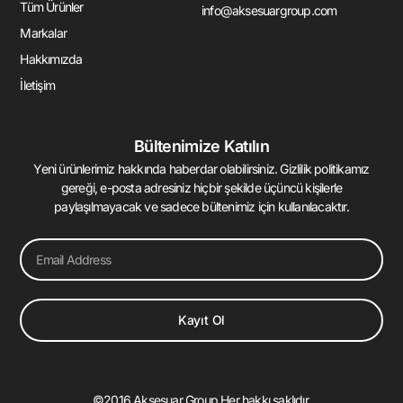
Tüm Ürünler
info@aksesuargroup.com
f
i
n
Markalar
Hakkımızda
İletişim
Bültenimize Katılın
Yeni ürünlerimiz hakkında haberdar olabilirsiniz. Gizlilik politikamız
gereği, e-posta adresiniz hiçbir şekilde üçüncü kişilerle
paylaşılmayacak ve sadece bültenimiz için kullanılacaktır.
Email
Kayıt Ol
©2016 Aksesuar Group Her hakkı saklıdır.