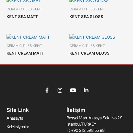
CERAMIC TILES KENT
CERAMIC TILES KENT
KENT SEA MATT
KENT SEA GLOSS
CERAMIC TILES KENT
CERAMIC TILES KENT
KENT CREAM MATT
KENT CREAM GLOSS
F
I
Y
L
a
n
o
i
c
s
u
n
e
t
t
k
Site Link
İletişim
b
a
u
e
o
g
b
d
Beşyol Mah. Akasya Sok. No:29
Anasayfa
o
r
e
i
Istanbul/TURKEY
k
a
n
Koleksiyonlar
T: +90 212 598 55 98
-
m
-