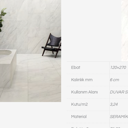
Ebat
120×270
Kalınlık mm
6 cm
Kullanım Alanı
DUVAR S
Kutu/m2
3,24
Material
SERAMİK