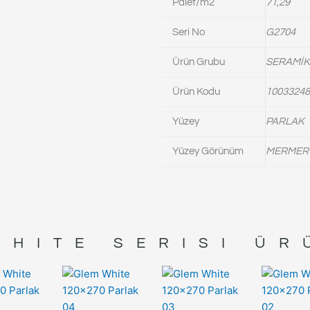
Palet/m2
71,29
Seri No
G2704
Ürün Grubu
SERAMİK
Ürün Kodu
10033248
Yüzey
PARLAK
Yüzey Görünüm
MERMER
WHITE
SERISI ÜR