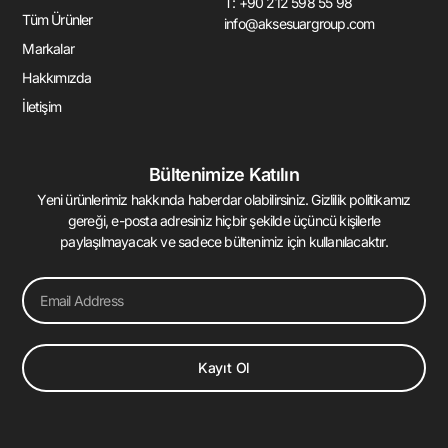
T: +90 212 598 55 98
-
m
-
Tüm Ürünler
info@aksesuargroup.com
f
i
n
Markalar
Hakkımızda
İletişim
Bültenimize Katılın
Yeni ürünlerimiz hakkında haberdar olabilirsiniz. Gizlilik politikamız
gereği, e-posta adresiniz hiçbir şekilde üçüncü kişilerle
paylaşılmayacak ve sadece bültenimiz için kullanılacaktır.
Email
Kayıt Ol