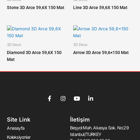
Stone 3D Arce 59,6X 150 Mat
Line 3D Arce 59,6X 150 Mat
3D Deco
3D Deco
Diamond 3D Arce 59,6X 150
Arrow 3D Arce 59,6×150 Mat
Mat
F
I
Y
L
a
n
o
i
c
s
u
n
e
t
t
k
Site Link
İletişim
b
a
u
e
o
g
b
d
Beşyol Mah. Akasya Sok. No:29
Anasayfa
o
r
e
i
Istanbul/TURKEY
k
a
n
Koleksiyonlar