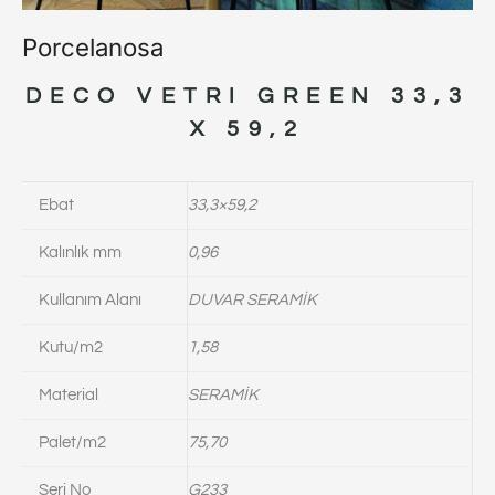
Porcelanosa
DECO VETRI GREEN 33,3
X 59,2
Ebat
33,3×59,2
Kalınlık mm
0,96
Kullanım Alanı
DUVAR SERAMİK
Kutu/m2
1,58
Material
SERAMİK
Palet/m2
75,70
Seri No
G233