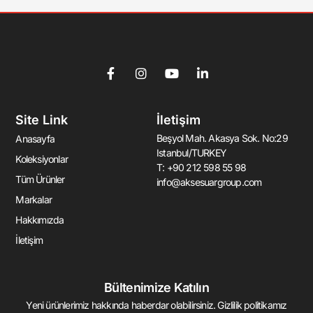
F
I
Y
L
a
n
o
i
c
s
u
n
e
t
t
k
Site Link
İletişim
b
a
u
e
o
g
b
d
Beşyol Mah. Akasya Sok. No:29
Anasayfa
o
r
e
i
Istanbul/TURKEY
k
a
n
Koleksiyonlar
T: +90 212 598 55 98
-
m
-
Tüm Ürünler
info@aksesuargroup.com
f
i
n
Markalar
Hakkımızda
İletişim
Bültenimize Katılın
Yeni ürünlerimiz hakkında haberdar olabilirsiniz. Gizlilik politikamız