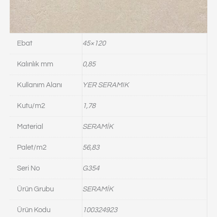
Ebat
45×120
Kalınlık mm
0,85
Kullanım Alanı
YER SERAMIK
Kutu/m2
1,78
Material
SERAMİK
Palet/m2
56,83
Seri No
G354
Ürün Grubu
SERAMİK
Ürün Kodu
100324923