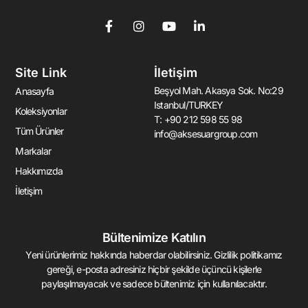
F
I
Y
L
a
n
o
i
c
s
u
n
e
t
t
k
Site Link
İletişim
b
a
u
e
o
g
b
d
Beşyol Mah. Akasya Sok. No:29
Anasayfa
o
r
e
i
Istanbul/TURKEY
k
a
n
Koleksiyonlar
T: +90 212 598 55 98
-
m
-
Tüm Ürünler
info@aksesuargroup.com
f
i
n
Markalar
Hakkımızda
İletişim
Bültenimize Katılın
Yeni ürünlerimiz hakkında haberdar olabilirsiniz. Gizlilik politikamız
gereği, e-posta adresiniz hiçbir şekilde üçüncü kişilerle
paylaşılmayacak ve sadece bültenimiz için kullanılacaktır.