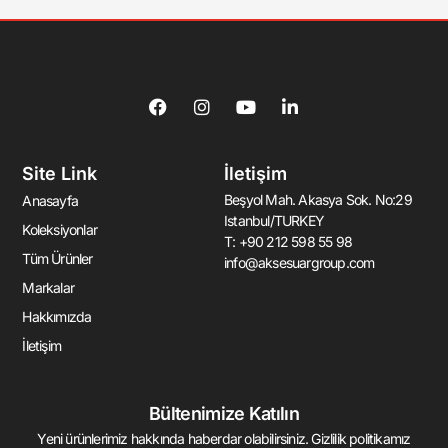
F
I
Y
L
a
n
o
i
c
s
u
n
e
t
t
k
Site Link
İletişim
b
a
u
e
o
g
b
d
Beşyol Mah. Akasya Sok. No:29
Anasayfa
o
r
e
i
Istanbul/TURKEY
k
a
n
Koleksiyonlar
T: +90 212 598 55 98
-
m
-
Tüm Ürünler
info@aksesuargroup.com
f
i
n
Markalar
Hakkımızda
İletişim
Bültenimize Katılın
Yeni ürünlerimiz hakkında haberdar olabilirsiniz. Gizlilik politikamız