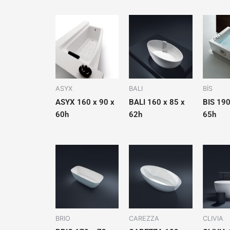
ASYX
BALI
BİS
ASYX 160 x 90 x
BALI 160 x 85 x
BIS 190
60h
62h
65h
BRIO
CAREZZA
CLIVIA