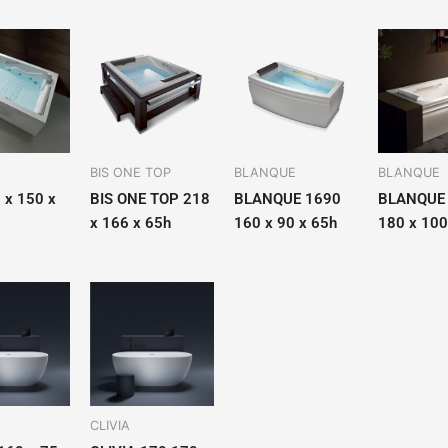
BIS ONE TOP
BLANQUE
BLANQUE
 x 150 x
BIS ONE TOP 218
BLANQUE 1690
BLANQUE
x 166 x 65h
160 x 90 x 65h
180 x 100
CLIVIA