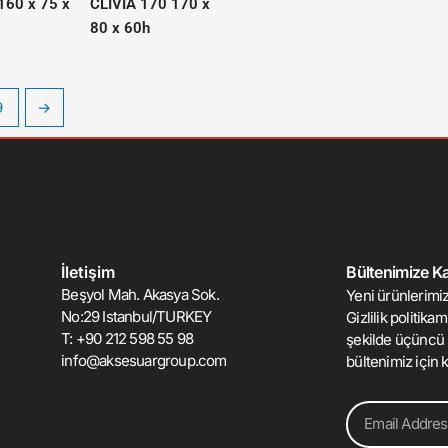
160 x 75 x
CLIVIA 170 170 x
80 x 60h
9
→
İletişim
Bültenimize Kat
Beşyol Mah. Akasya Sok.
Yeni ürünlerimiz
No:29 Istanbul/TURKEY
Gizlilik politika
T: +90 212 598 55 98
şekilde üçüncü 
info@aksesuargroup.com
bültenimiz için k
Email