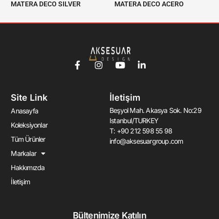
MATERA DECO SILVER
MATERA DECO ACERO
F
I
Y
L
a
n
o
i
c
s
u
n
e
t
t
k
Site Link
İletişim
b
a
u
e
o
g
b
d
Beşyol Mah. Akasya Sok. No:29
Anasayfa
o
r
e
i
Istanbul/TURKEY
k
a
n
Koleksiyonlar
T: +90 212 598 55 98
-
m
-
Tüm Ürünler
info@aksesuargroup.com
f
i
n
Markalar
Hakkımızda
İletişim
Bültenimize Katılın