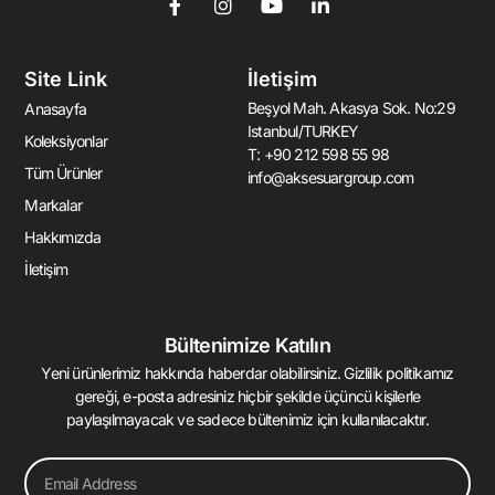
F
I
Y
L
a
n
o
i
c
s
u
n
e
t
t
k
Site Link
İletişim
b
a
u
e
o
g
b
d
Beşyol Mah. Akasya Sok. No:29
Anasayfa
o
r
e
i
Istanbul/TURKEY
k
a
n
Koleksiyonlar
T: +90 212 598 55 98
-
m
-
Tüm Ürünler
info@aksesuargroup.com
f
i
n
Markalar
Hakkımızda
İletişim
Bültenimize Katılın
Yeni ürünlerimiz hakkında haberdar olabilirsiniz. Gizlilik politikamız
gereği, e-posta adresiniz hiçbir şekilde üçüncü kişilerle
paylaşılmayacak ve sadece bültenimiz için kullanılacaktır.
Email