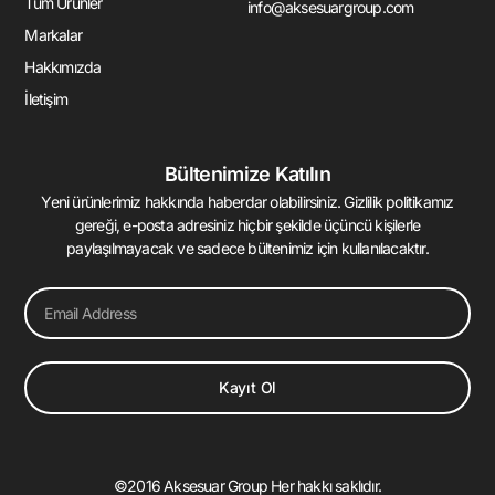
Tüm Ürünler
info@aksesuargroup.com
f
i
n
Markalar
Hakkımızda
İletişim
Bültenimize Katılın
Yeni ürünlerimiz hakkında haberdar olabilirsiniz. Gizlilik politikamız
gereği, e-posta adresiniz hiçbir şekilde üçüncü kişilerle
paylaşılmayacak ve sadece bültenimiz için kullanılacaktır.
Email
Kayıt Ol
©2016 Aksesuar Group Her hakkı saklıdır.