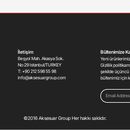
İletişim
Bültenimize Kat
Beşyol Mah. Akasya Sok.
Yeni ürünlerimiz
No:29 Istanbul/TURKEY
Gizlilik politika
T: +90 212 598 55 98
şekilde üçüncü 
info@aksesuargroup.com
bültenimiz için k
Email
©2016 Aksesuar Group Her hakkı saklıdır.