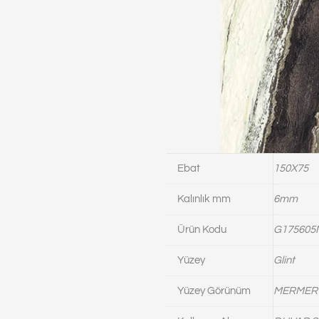
Ebat
150X75
Kalınlık mm
6mm
Ürün Kodu
G175605
Yüzey
Glint
Yüzey Görünüm
MERMER