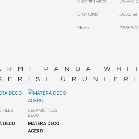
Kullanım Alanı
DUVAR S
Ürün Cinsi
Duvar ve 
Marka
IRISFMG
ARMI PANDA WHI
SERISI ÜRÜNLER
 TILES
CERAMİC TILES
DECO
A DECO
MATERA DECO
ACERO