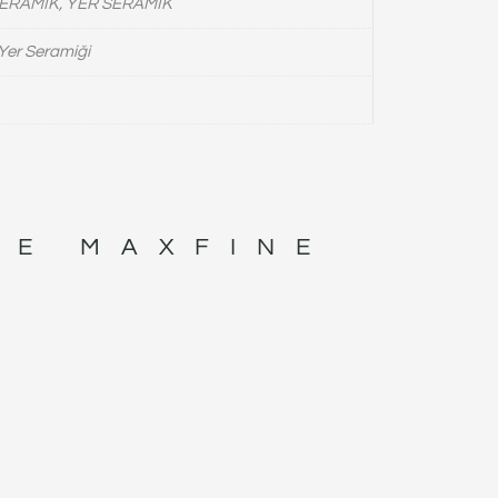
ERAMİK, YER SERAMIK
Yer Seramiği
TE MAXFINE
I