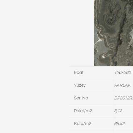
Ebat
120×260
Yüzey
PARLAK
Seri No
BP2612R
Palet/m2
3,12
Kutu/m2
65.52