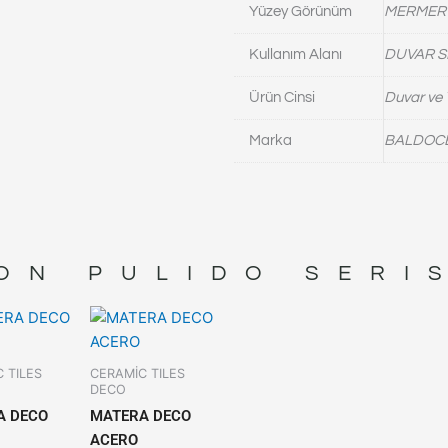
Yüzey Görünüm
MERMER
Kullanım Alanı
DUVAR S
Ürün Cinsi
Duvar ve 
Marka
BALDOC
ON PULIDO
SERIS
 TILES
CERAMİC TILES
DECO
A DECO
MATERA DECO
ACERO