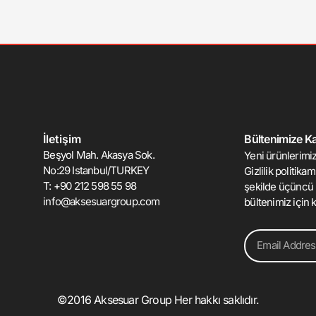
İletişim
Bültenimize Kat
Beşyol Mah. Akasya Sok.
Yeni ürünlerimiz
No:29 Istanbul/TURKEY
Gizlilik politika
T: +90 212 598 55 98
şekilde üçüncü 
info@aksesuargroup.com
bültenimiz için k
Email
©2016 Aksesuar Group Her hakkı saklıdır.