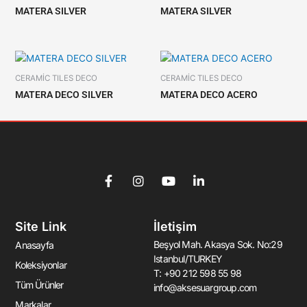
MATERA SILVER
MATERA SILVER
CERAMİC TILES DECO
CERAMİC TILES DECO
MATERA DECO SILVER
MATERA DECO ACERO
F
I
Y
L
a
n
o
i
c
s
u
n
e
t
t
k
Site Link
İletişim
b
a
u
e
o
g
b
d
Beşyol Mah. Akasya Sok. No:29
Anasayfa
o
r
e
i
Istanbul/TURKEY
k
a
n
Koleksiyonlar
T: +90 212 598 55 98
-
m
-
Tüm Ürünler
info@aksesuargroup.com
f
i
n
Markalar