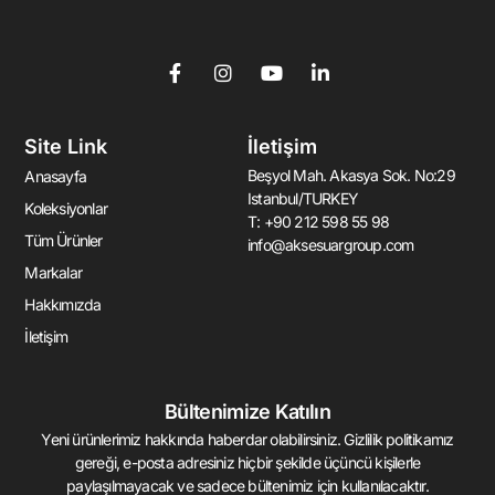
F
I
Y
L
a
n
o
i
c
s
u
n
e
t
t
k
Site Link
İletişim
b
a
u
e
o
g
b
d
Beşyol Mah. Akasya Sok. No:29
Anasayfa
o
r
e
i
Istanbul/TURKEY
k
a
n
Koleksiyonlar
T: +90 212 598 55 98
-
m
-
Tüm Ürünler
info@aksesuargroup.com
f
i
n
Markalar
Hakkımızda
İletişim
Bültenimize Katılın
Yeni ürünlerimiz hakkında haberdar olabilirsiniz. Gizlilik politikamız
gereği, e-posta adresiniz hiçbir şekilde üçüncü kişilerle
paylaşılmayacak ve sadece bültenimiz için kullanılacaktır.