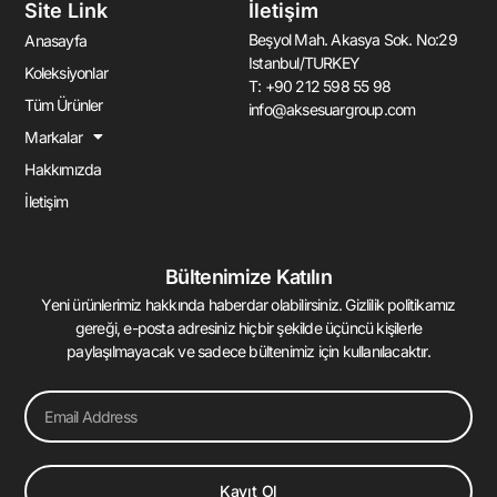
Site Link
İletişim
b
a
u
e
o
g
b
d
Beşyol Mah. Akasya Sok. No:29
Anasayfa
o
r
e
i
Istanbul/TURKEY
k
a
n
Koleksiyonlar
T: +90 212 598 55 98
-
m
-
Tüm Ürünler
info@aksesuargroup.com
f
i
n
Markalar
Hakkımızda
İletişim
Bültenimize Katılın
Yeni ürünlerimiz hakkında haberdar olabilirsiniz. Gizlilik politikamız
gereği, e-posta adresiniz hiçbir şekilde üçüncü kişilerle
paylaşılmayacak ve sadece bültenimiz için kullanılacaktır.
Email
Kayıt Ol