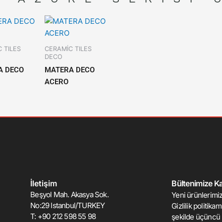
 TILES
CERAMİC TILES
DECO
A DECO
MATERA DECO
ACERO
İletişim
Bültenimize Kat
Beşyol Mah. Akasya Sok.
Yeni ürünlerimiz
No:29 Istanbul/TURKEY
Gizlilik politika
T: +90 212 598 55 98
şekilde üçüncü 