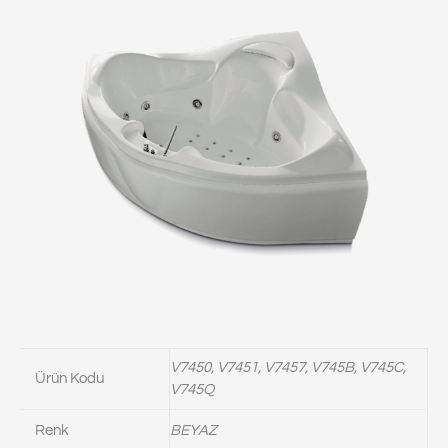
V7450, V7451, V7457, V745B, V745C,
Ürün Kodu
V745Q
Renk
BEYAZ