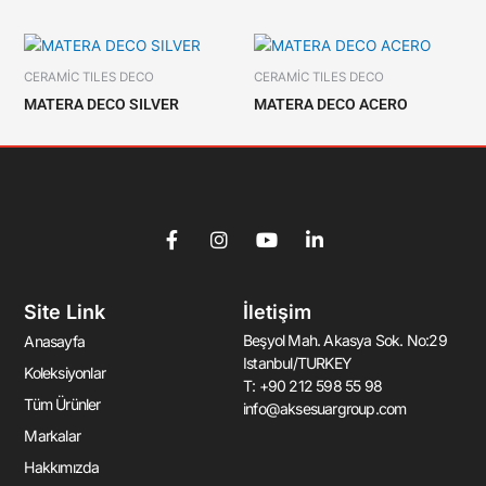
CERAMİC TILES DECO
CERAMİC TILES DECO
MATERA DECO SILVER
MATERA DECO ACERO
F
I
Y
L
a
n
o
i
c
s
u
n
e
t
t
k
Site Link
İletişim
b
a
u
e
o
g
b
d
Beşyol Mah. Akasya Sok. No:29
Anasayfa
o
r
e
i
Istanbul/TURKEY
k
a
n
Koleksiyonlar
T: +90 212 598 55 98
-
m
-
Tüm Ürünler
info@aksesuargroup.com
f
i
n
Markalar
Hakkımızda