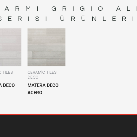
MARMI GRIGIO AL
SERISI ÜRÜNLER
 TILES
CERAMİC TILES
DECO
A DECO
MATERA DECO
ACERO