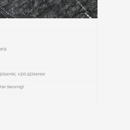
MF6
ERAMİK, YER SERAMIK
Yer Seramiği