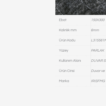
Ebat
150X300
Kalınlık mm
6mm
Ürün Kodu
L315561
Yüzey
PARLAK
Kullanım Alanı
DUVAR S
Ürün Cinsi
Duvar ve 
Marka
IRISFMG