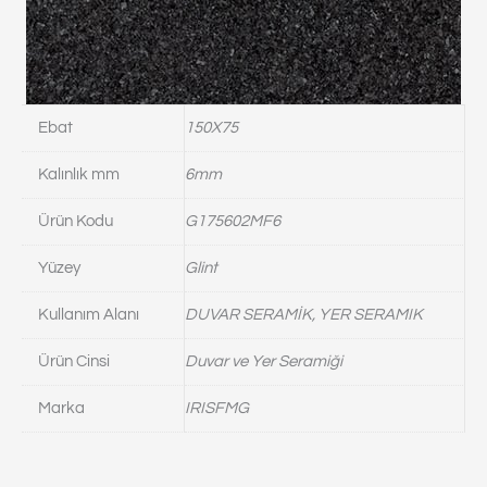
Ebat
150X75
Kalınlık mm
6mm
Ürün Kodu
G175602MF6
Yüzey
Glint
Kullanım Alanı
DUVAR SERAMİK, YER SERAMIK
Ürün Cinsi
Duvar ve Yer Seramiği
Marka
IRISFMG