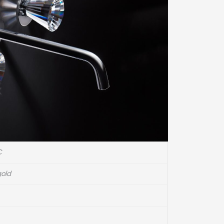
C
gold