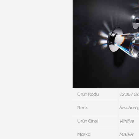
Ürün Kodu
72 307 O
Renk
brushed 
Ürün Cinsi
Vitrifiye
Marka
MAIER