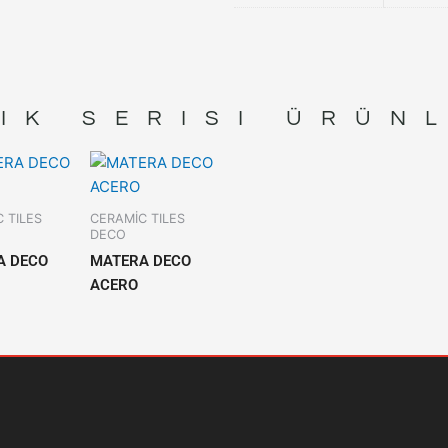
IK
SERISI ÜRÜN
 TILES
CERAMİC TILES
DECO
A DECO
MATERA DECO
ACERO